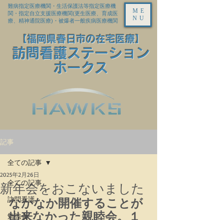
難病指定医療機関・生活保護法等指定医療機
ME
関・指定自立支援医療機関(更生医療、育成医
NU
療、精神通院医療)・被爆者一般疾病医療機関
【福岡県春日市の在宅医療】
訪問看護ステーション
ホークス
記事
全ての記事
2025年2月26日
全ての記事
新年会をおこないました
訪問看護
なかなか開催することが
出来なかった親睦会。１
勉強会