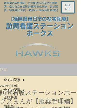
難病指定医療機関・生活保護法等指定医療機
ME
関・指定自立支援医療機関(更生医療、育成医
NU
療、精神通院医療)・被爆者一般疾病医療機関
【福岡県春日市の在宅医療】
訪問看護ステーション
ホークス
記事
全ての記事
2022年3月19日
全ての記事
訪問看護ステーションホー
訪問看護
クスまんが【服薬管理編】
勉強会