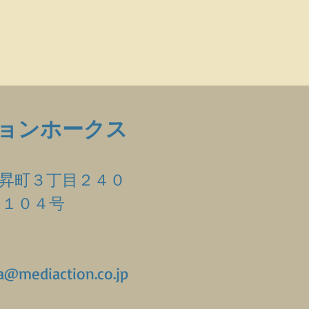
ョンホークス
３丁目２４０
０４号
diaction.co.jp